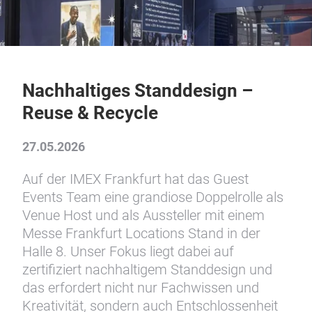
Nachhaltiges Standdesign –
Reuse & Recycle
27.05.2026
Auf der IMEX Frankfurt hat das Guest
Events Team eine grandiose Doppelrolle als
Venue Host und als Aussteller mit einem
Messe Frankfurt Locations Stand in der
Halle 8. Unser Fokus liegt dabei auf
zertifiziert nachhaltigem Standdesign und
das erfordert nicht nur Fachwissen und
Kreativität, sondern auch Entschlossenheit