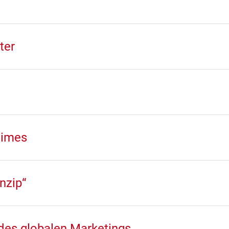
ter
gimes
nzip“
des globalen Marketings