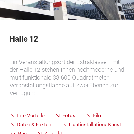
Halle 12
Ein Veranstaltungsort der Extraklasse - mit
der Halle 12 stehen Ihnen hochmoderne und
multifunktionale 33.600 Quadratmeter
Veranstaltungsfläche auf zwei Ebenen zur
Verfügung.
Ihre Vorteile
Fotos
Film
Daten & Fakten
Lichtinstallation/ Kunst
am Bau
Kontakt