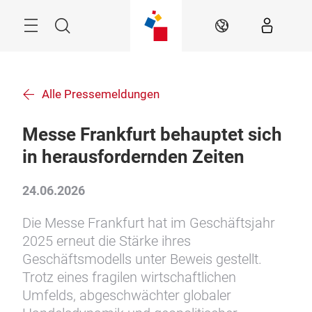
Überspringen
Menü
Suche
DE
Alle Pressemeldungen
Messe Frankfurt behauptet sich
in herausfordernden Zeiten
24.06.2026
Die Messe Frankfurt hat im Geschäftsjahr
2025 erneut die Stärke ihres
Geschäftsmodells unter Beweis gestellt.
Trotz eines fragilen wirtschaftlichen
Umfelds, abgeschwächter globaler