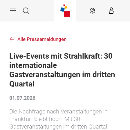
Überspringen
Menü
Suche
DE
Alle Pressemeldungen
Live-Events mit Strahlkraft: 30
internationale
Gastveranstaltungen im dritten
Quartal
01.07.2026
Die Nachfrage nach Veranstaltungen in
Frankfurt bleibt hoch. Mit 30
Gastveranstaltungen im dritten Quartal