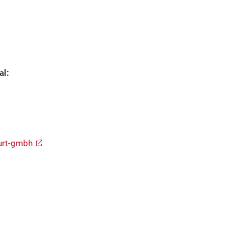
al:
urt-gmbh