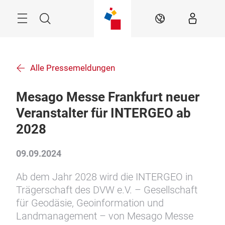
Überspringen
Menü
Suche
DE
Alle Pressemeldungen
Mesago Messe Frankfurt neuer
Veranstalter für INTERGEO ab
2028
09.09.2024
Ab dem Jahr 2028 wird die INTERGEO in
Trägerschaft des DVW e.V. – Gesellschaft
für Geodäsie, Geoinformation und
Landmanagement – von Mesago Messe